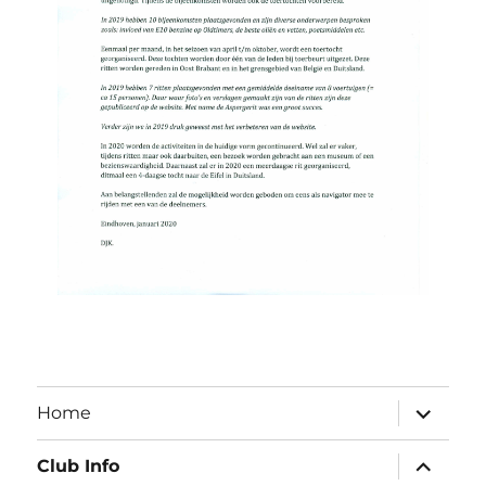
submen
Home
uitvouw
submen
Club Info
uitvouw