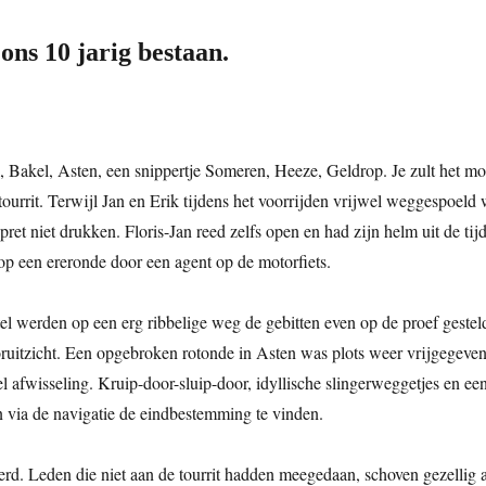
ons 10 jarig bestaan.
Bakel, Asten, een snippertje Someren, Heeze, Geldrop. Je zult het moe
tourrit. Terwijl Jan en Erik tijdens het voorrijden vrijwel weggespoe
et niet drukken. Floris-Jan reed zelfs open en had zijn helm uit de tij
p een ereronde door een agent op de motorfiets.
rtel werden op een erg ribbelige weg de gebitten even op de proef ges
ruitzicht. Een opgebroken rotonde in Asten was plots weer vrijgegeven 
 afwisseling. Kruip-door-sluip-door, idyllische slingerweggetjes en een
n via de navigatie de eindbestemming te vinden.
ierd. Leden die niet aan de tourrit hadden meegedaan, schoven gezellig