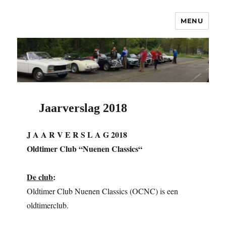
MENU
OCNC – Oldtimer Club Nuenen
Classics
Jaarverslag 2018
J A A R V E R S L A G 2018
Oldtimer Club “Nuenen Classics“
De club
:
Oldtimer Club Nuenen Classics (OCNC) is een
oldtimerclub.