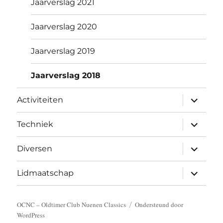
Jaarverslag 2021
Jaarverslag 2020
Jaarverslag 2019
Jaarverslag 2018
submen
Activiteiten
uitvouw
submen
Techniek
uitvouw
submen
Diversen
uitvouw
submen
Lidmaatschap
uitvouw
OCNC – Oldtimer Club Nuenen Classics
Ondersteund door
WordPress