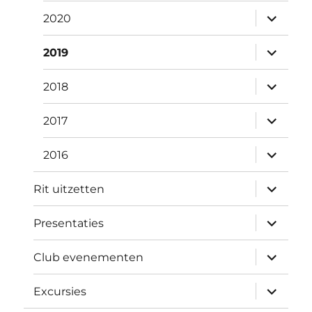
submen
2020
uitvouw
submen
2019
uitvouw
submen
2018
uitvouw
submen
2017
uitvouw
submen
2016
uitvouw
submen
Rit uitzetten
uitvouw
submen
Presentaties
uitvouw
submen
Club evenementen
uitvouw
submen
Excursies
uitvouw