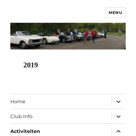
MENU
OCNC – Oldtimer Club Nuenen
Classics
2019
submen
Home
uitvouw
submen
Club Info
uitvouw
submen
Activiteiten
uitvouw