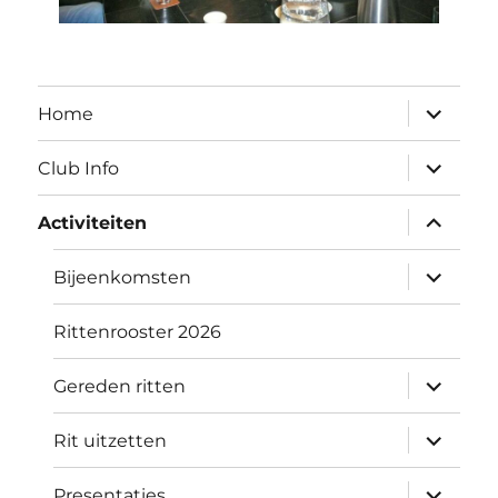
submen
Home
uitvouw
submen
Club Info
uitvouw
submen
Activiteiten
uitvouw
submen
Bijeenkomsten
uitvouw
Rittenrooster 2026
submen
Gereden ritten
uitvouw
submen
Rit uitzetten
uitvouw
submen
Presentaties