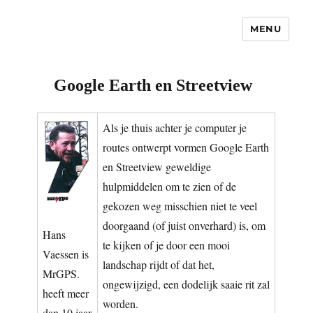
MENU
OCNC – Oldtimer Club Nuenen
Classics
Google Earth en Streetview
Als je thuis achter je computer je
routes ontwerpt vormen Google Earth
en Streetview geweldige
hulpmiddelen om te zien of de
gekozen weg misschien niet te veel
doorgaand (of juist onverhard) is, om
Hans
te kijken of je door een mooi
Vaessen is
landschap rijdt of dat het,
MrGPS.
ongewijzigd, een dodelijk saaie rit zal
heeft meer
worden.
dan 10 jaar