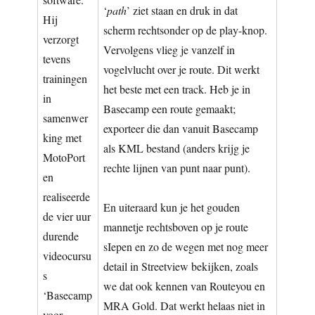
‘
path
’ ziet staan en druk in dat
Hij
scherm rechtsonder op de play-knop.
verzorgt
Vervolgens vlieg je vanzelf in
tevens
vogelvlucht over je route. Dit werkt
trainingen
het beste met een track. Heb je in
in
Basecamp een route gemaakt;
samenwer
exporteer die dan van­uit Basecamp
king met
als KML bestand (anders krijg je
MotoPort
rechte lijnen van punt naar punt).
en
realiseerde
En uiteraard kun je het gouden
de vier uur
mannetje rechtsboven op je route
durende
sIepen en zo de wegen met nog meer
videocursu
detail in Streetview bekijken, zoals
s
we dat ook kennen van Routeyou en
‘Basecamp
MRA Gold. Dat werkt helaas niet in
voor