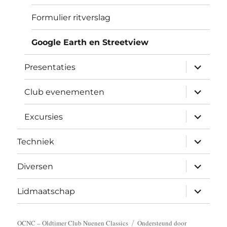
Formulier ritverslag
Google Earth en Streetview
submen
Presentaties
uitvouw
submen
Club evenementen
uitvouw
submen
Excursies
uitvouw
submen
Techniek
uitvouw
submen
Diversen
uitvouw
submen
Lidmaatschap
uitvouw
OCNC – Oldtimer Club Nuenen Classics
Ondersteund door