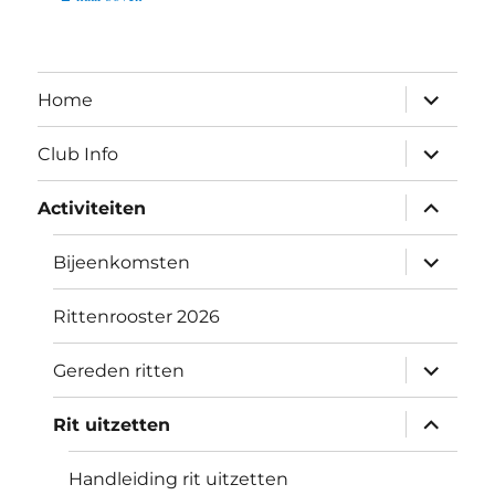
submen
Home
uitvouw
submen
Club Info
uitvouw
submen
Activiteiten
uitvouw
submen
Bijeenkomsten
uitvouw
Rittenrooster 2026
submen
Gereden ritten
uitvouw
submen
Rit uitzetten
uitvouw
Handleiding rit uitzetten