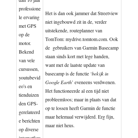
professione
Het is dan ook jammer dat Streetview
le ervaring
niet ingebouwd zit in de, verder
met GPS
uitstekende, routeplanner van
op de
TomTom: mydrive.tomtom.com. Ook
motor.
de gebruikers van Garmin Basecamp
Bekend
staan sinds kort met lege handen,
van vele
want met de laatste update van
cursussen,
basecamp is de functie ‘
bekijk in
youtubevid
Google Earth
’ eveneens verdwenen.
eo’s en
Het functioneerde al een tijd niet
tienduizen
probleemloos; maar in plaats van dat
den GPS-
op te lossen heeft Garmin de functie
gerelateerd
maar helemaal verwijderd. Erg fijn,
e berichten
maar niet heus.
op diverse
internetfora