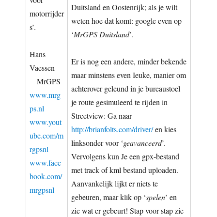
Duitsland en Oostenrijk; als je wilt
motorrijder
weten hoe dat komt: google even op
s’.
‘
MrGPS Duitsland
’.
Hans
Er is nog een andere, minder bekende
Vaessen
maar minstens even Ieuke, manier om
MrGPS
ach­terover geleund in je bureaustoel
www.mrg
je route gesimuleerd te rijden in
ps.nl
Streetview: Ga naar
www.yout
http://brianfolts.com/driver/
en kies
ube.com/m
linksonder voor ‘
geavanceerd
’.
rgpsnl
Vervolgens kun Je een gpx-bestand
w
ww.face
met track of kml bestand uploaden.
book.com/
Aanvanke­lijk lijkt er niets te
mrgpsnl
gebeuren, maar klik op ‘
spelen
’ en
zie wat er gebeurt! Stap voor stap zie