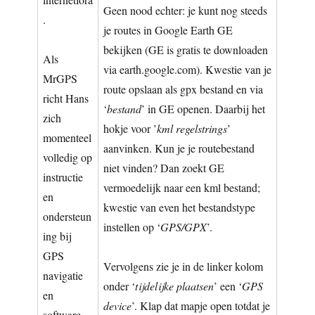
Geen nood echter: je kunt nog steeds
.
je routes in Google Earth GE
bekijken (GE is gratis te downloaden
Als
via earth.google.com). Kwestie van je
MrGPS
route opslaan als gpx bestand en via
richt Hans
‘
bestand
’ in GE openen. Daarbij het
zich
hokje voor ’
kml
regelstrings
’
momenteel
aanvinken. Kun je je routebestand
volledig op
niet vinden? Dan zoekt GE
instructie
vermoedelijk naar een kml bestand;
en
kwestie van even het bestandstype
ondersteun
instellen op ‘
GPS/GPX
’.
ing bij
GPS
Vervolgens zie je in de linker kolom
navigatie
onder ‘
tijdelijke plaatsen
’ een ‘
GPS
en
device
’. Klap dat mapje open totdat je
software.