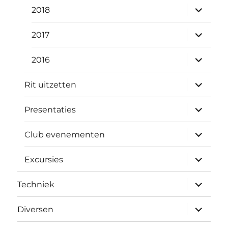
submen
2018
uitvouw
submen
2017
uitvouw
submen
2016
uitvouw
submen
Rit uitzetten
uitvouw
submen
Presentaties
uitvouw
submen
Club evenementen
uitvouw
submen
Excursies
uitvouw
submen
Techniek
uitvouw
submen
Diversen
uitvouw