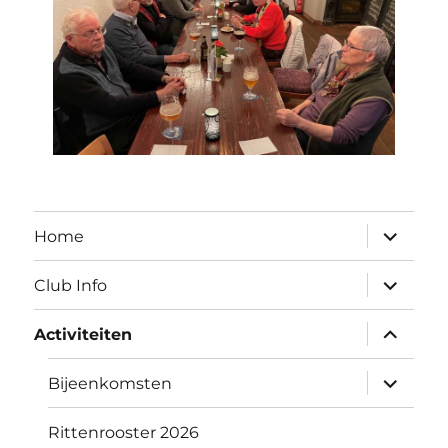
submen
Home
uitvouw
submen
Club Info
uitvouw
submen
Activiteiten
uitvouw
submen
Bijeenkomsten
uitvouw
Rittenrooster 2026