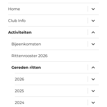
submen
Home
uitvouw
submen
Club Info
uitvouw
submen
Activiteiten
uitvouw
submen
Bijeenkomsten
uitvouw
Rittenrooster 2026
submen
Gereden ritten
uitvouw
submen
2026
uitvouw
submen
2025
uitvouw
submen
2024
uitvouw