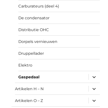
Carburateurs (deel 4)
De condensator
Distributie OHC
Dorpels vernieuwen
Druppellader
Elektro
submen
Gaspedaal
uitvouw
submen
Artikelen H – N
uitvouw
submen
Artikelen O – Z
uitvouw