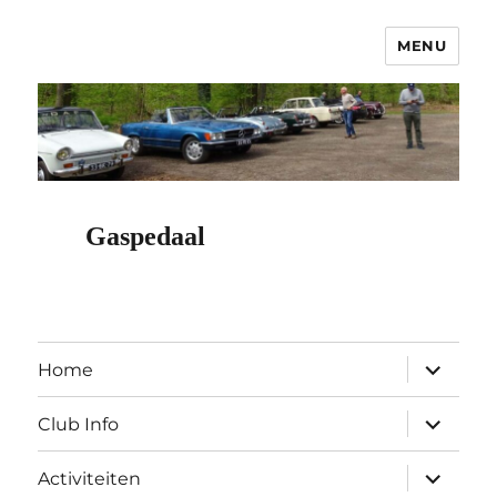
MENU
OCNC – Oldtimer Club Nuenen
Classics
Gaspedaal
submen
Home
uitvouw
submen
Club Info
uitvouw
submen
Activiteiten
uitvouw