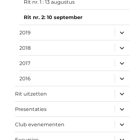
Rit nr. 1 : 13 augustus
Rit nr. 2: 10 september
submen
2019
uitvouw
submen
2018
uitvouw
submen
2017
uitvouw
submen
2016
uitvouw
submen
Rit uitzetten
uitvouw
submen
Presentaties
uitvouw
submen
Club evenementen
uitvouw
submen
Excursies