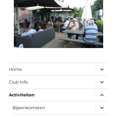
submen
Home
uitvouw
submen
Club Info
uitvouw
submen
Activiteiten
uitvouw
submen
Bijeenkomsten
uitvouw