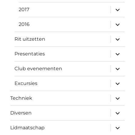
submen
2017
uitvouw
submen
2016
uitvouw
submen
Rit uitzetten
uitvouw
submen
Presentaties
uitvouw
submen
Club evenementen
uitvouw
submen
Excursies
uitvouw
submen
Techniek
uitvouw
submen
Diversen
uitvouw
submen
Lidmaatschap
uitvouw