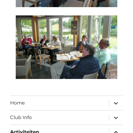
submen
Home
uitvouw
submen
Club Info
uitvouw
submen
Activiteiten