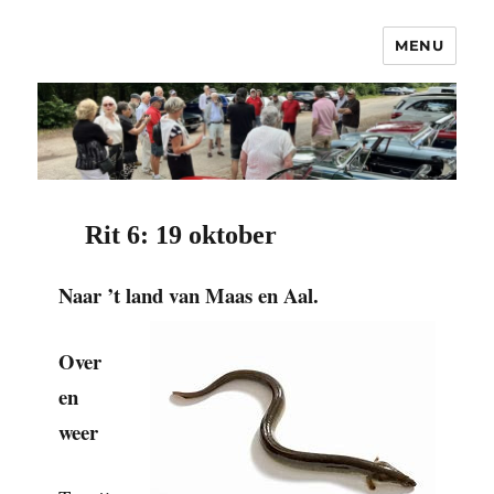
MENU
OCNC – Oldtimer Club Nuenen
Classics
Rit 6: 19 oktober
Naar ’t land van Maas en Aal.
Over
en
weer