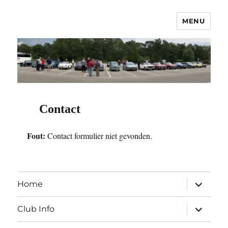
MENU
OCNC – Oldtimer Club Nuenen
Classics
Contact
Fout:
Contact formulier niet gevonden.
submen
Home
uitvouw
submen
Club Info
uitvouw